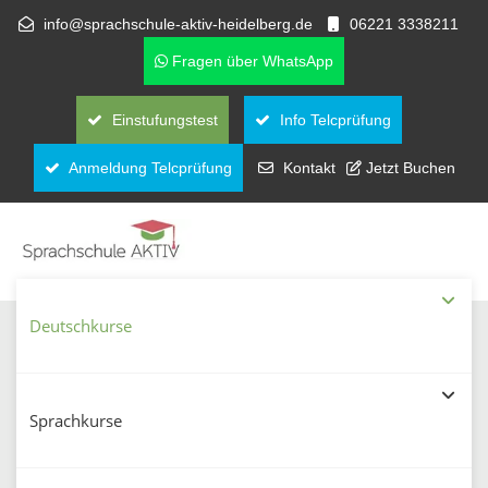
info@sprachschule-aktiv-heidelberg.de
06221 3338211
Fragen über WhatsApp
Einstufungstest
Info Telcprüfung
Anmeldung Telcprüfung
Kontakt
Jetzt Buchen
Deutschkurse
Vielfältige Deutschkurse in
Heidelberg – Für jedes Niveau und
Sprachkurse
jeden Bedarf