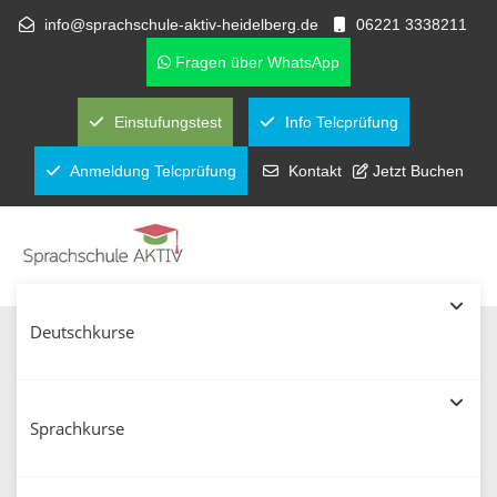
info@sprachschule-aktiv-heidelberg.de
06221 3338211
Fragen über WhatsApp
Einstufungstest
Info Telcprüfung
Anmeldung Telcprüfung
Kontakt
Jetzt Buchen
Deutschkurse
Jobs und Stellenangebote für
Sprachlehrer und Studenten in
Sprachkurse
Heidelberg