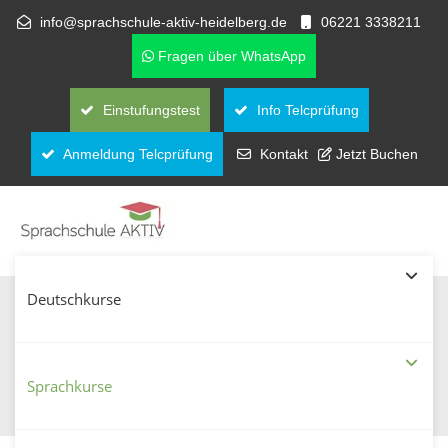
info@sprachschule-aktiv-heidelberg.de
06221 3338211
Fragen über WhatsApp
Einstufungstest
Info Telcprüfung
Anmeldung Telcprüfung
Kontakt
Jetzt Buchen
Deutschkurse
Arabisch lernen in Heidelberg:
Gruppenkurse und Privatunterricht
Sprachkurse