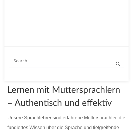
Zwecke.
Individuelle Betreuung:
Maßgeschneiderte Kurse,
die auf Ihre Ziele und Ihren Lernfortschritt abgestimmt
sind.
Schnelle Anfrage!
Lernen mit Muttersprachlern
– Authentisch und effektiv
Unsere Sprachlehrer sind erfahrene Muttersprachler, die
fundiertes Wissen über die Sprache und tiefgreifende